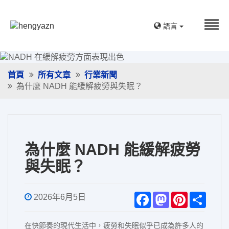
語言
首頁
所有文章
行業新聞
為什麼 NADH 能緩解疲勞與失眠？
為什麼 NADH 能緩解疲勞
與失眠？
F
M
P
S
2026年6月5日
a
a
i
h
c
s
n
a
e
t
t
r
在快節奏的現代生活中，疲勞和失眠似乎已成為許多人的
b
o
e
e