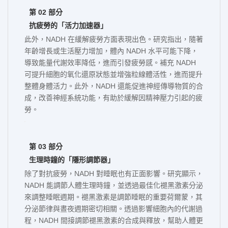
第 02 部分
抗疲勞的「活力加速器」
此外，NADH 在緩解疲勞方面表現出色。研究指出，隨著
年齡增長或生活壓力增加，體內 NADH 水平可能下降，
導致能量代謝效率降低，進而引發疲勞感。補充 NADH
可提升細胞的氧化還原狀態並增強粒線體活性，進而提升
整體身體活力。此外，NADH 還能促進神經傳導物質的合
成，改善神經系統功能，有助於緩解因精神壓力引起的疲
勞。
第 03 部分
生理時鐘的「隱形調節器」
除了對抗疲勞，NADH 對睡眠也有正面影響。研究顯示，
NADH 能調節人體生理時鐘，並透過最佳化褪黑激素分泌
來調整睡眠週期。褪黑激素是調節睡眠的重要荷爾蒙，其
分泌節律與晝夜週期密切相關。透過影響細胞內的代謝過
程，NADH 間接調節褪黑激素的合成與釋放，幫助人體更