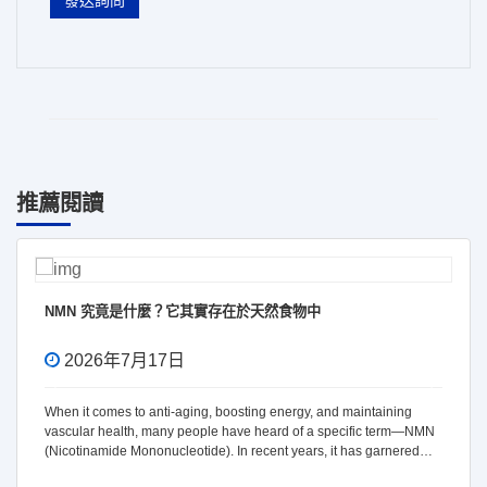
發送詢問
推薦閱讀
NMN 究竟是什麼？它其實存在於天然食物中
2026年7月17日
When it comes to anti-aging, boosting energy, and maintaining
vascular health, many people have heard of a specific term—NMN
(Nicotinamide Mononucleotide). In recent years, it has garnered
significant attention due