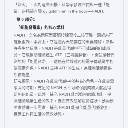
o
d
r
「常客」。面對這些困擾，科學家發現它們與一種「能
o
o
e
量」的耗竭有關rgy goldmine" in the body—NADH.
k
n
s
t
第 0 部分
1
「細胞發電廠」的核心燃料
NADH，全名為還原型菸醯胺腺嘌呤二核苷酸，聽起來可
能很複雜。事實上，它是體內天然存在的重要輔酶，參與
許多生化反應。NADH 是能量代謝中不可或缺的組成部
分。它能幫助細胞產生 ATP（三磷酸腺苷），也就是我們
常說的「能量貨幣」。透過在粒線體內的電子傳遞鏈中扮
演關鍵角色，NADH 支持 ATP 的生成，為細胞活動提供
所需能量。
研究顯示，NADH 在能量代謝中扮演核心角色。在能量需
求高的時期，充足的 NADH 水平可確保肌肉和大腦獲得
足夠的能量。此外，補充 NADH 能增強粒線體功能，提
高細胞能量生產的效率，進而有效緩解疲勞症狀。動物模
型實驗進一步證實，補充 NADH 能優化能量代謝途徑，
促進工作與生活的高效狀態。