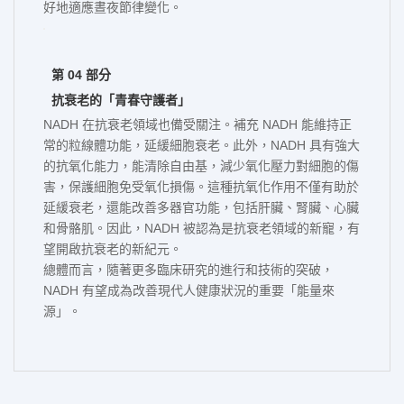
好地適應晝夜節律變化。
第 04 部分
抗衰老的「青春守護者」
NADH 在抗衰老領域也備受關注。補充 NADH 能維持正
常的粒線體功能，延緩細胞衰老。此外，NADH 具有強大
的抗氧化能力，能清除自由基，減少氧化壓力對細胞的傷
害，保護細胞免受氧化損傷。這種抗氧化作用不僅有助於
延緩衰老，還能改善多器官功能，包括肝臟、腎臟、心臟
和骨骼肌。因此，NADH 被認為是抗衰老領域的新寵，有
望開啟抗衰老的新紀元。
總體而言，隨著更多臨床研究的進行和技術的突破，
NADH 有望成為改善現代人健康狀況的重要「能量來
源」。